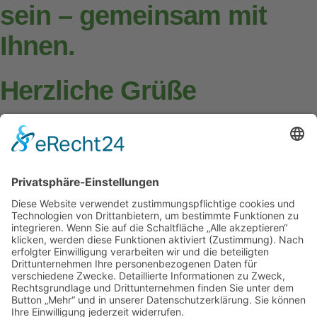
sein – gemeinsam mit
Ihnen.
Herzliche Grüße
Dana Hüttner
Leiterin Hort „Auf der
Höhe“ Neusornzig