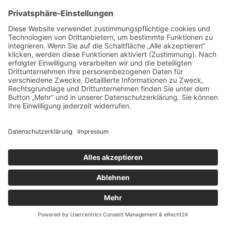
© Copyright 2021 -
2026 | Grundschule
Neusornzig | Powered by
www.starhochzeit.de
|
DATENSCHUTZ
|
IMPRESSUM
|
TRANSPARENZHINWEIS
|
Cookie-
Einstellungen